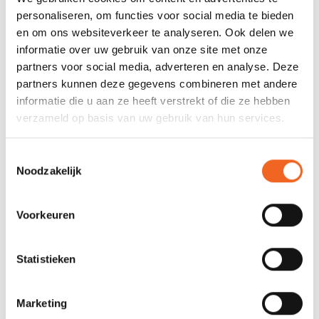
personaliseren, om functies voor social media te bieden
Max.Luchtdruk:
3.5 PSI zijtubes, 10 PSI
en om ons websiteverkeer te analyseren. Ook delen we
bodem
informatie over uw gebruik van onze site met onze
Vinnen:
1 afneembaar
partners voor social media, adverteren en analyse. Deze
partners kunnen deze gegevens combineren met andere
informatie die u aan ze heeft verstrekt of die ze hebben
REVIEWS
verzameld op basis van uw gebruik van hun services.
Nog niet gewaardeerd
Toestemmingsselectie
Noodzakelijk
0 sterren op basis van 0 beoordelingen
Voorkeuren
JE BEOORDELING TOEVOEGEN
Statistieken
GERELATEERDE PRODUCTEN
Marketing