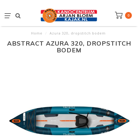
0
Home
/
Azura 320, dropstitch bodem
ABSTRACT AZURA 320, DROPSTITCH
BODEM