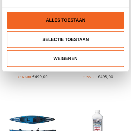
ALLES TOESTAAN
SELECTIE TOESTAAN
WEIGEREN
ABSTRACT AZURA 415,
COASTO CAPITOLE 385,
DROPSTITCH BODEM
FULL DROPSTITCH
€499,00
€495,00
€569,00
€699,00