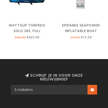
WATTSUP TORPEDO
EPIFANES SEAPOWER
SOLO 365, FULL
INFLATABLE BOAT
DROPSTITCH
CLEANER, 500 ML
€425,00
€15,50
€452,00
€16,90
SCHRIJF JE IN VOOR ONZE
NIEUWSBRIEF