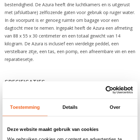
bestendigheid. De Azura heeft drie luchtkamers en is uitgerust
met (afsluitbare) zelflozende gaten voor gebruik op ruiger water.
In de voorpunt is er genoeg ruimte om bagage voor een
dagtocht mee te nemen. Ingepakt heeft de Azura een afmeting
van 88 x 55 x 30 centimeter en een totaal gewicht van 14
kilogram. De Azura is inclusief een vierdelige peddel, een
verstelbare zitje, een tas, een pomp, een afneembare vin en een
reparatiesetje.
SPECIFICATIES
Lengte:
320 cm
Toestemming
Details
Over
Breedte:
93 cm
Gewicht:
9.9 kg
Deze website maakt gebruik van cookies
Capaciteit:
120 kg
We gebruiken cookies om content en advertenties te