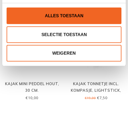
€5,00
€45,00
€7,50
ALLES TOESTAAN
SELECTIE TOESTAAN
WEIGEREN
KAJAK MINI PEDDEL HOUT,
KAJAK TONNETJE INCL.
30 CM.
KOMPASJE, LIGHTSTICK,
SLEUTELHANGER, FLUITJE
€10,00
€7,50
€19,00