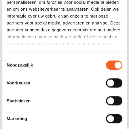
personaliseren, om functies voor social media te bieden
en om ons websiteverkeer te analyseren. Ook delen we
informatie over uw gebruik van onze site met onze
KAJAK FOAM SEAT INCL.
KAJAK DRUIPRINGEN,
partners voor social media, adverteren en analyse. Deze
HEUPSTUKKEN
OPSCHROEFBAAR, P.PAAR
partners kunnen deze gegevens combineren met andere
€45,00
€10,00
€12,00
informatie die u aan ze heeft verstrekt of die ze hebben
verzameld op basis van uw gebruik van hun services.
Toestemmingsselectie
Noodzakelijk
Voorkeuren
Statistieken
KAJAK FOAM-ZITKUSSEN,
KAJAK FOAM SEAT
Marketing
0.5 CM