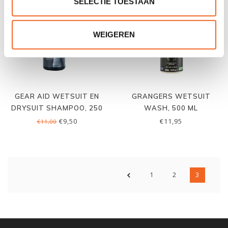
SELECTIE TOESTAAN
WEIGEREN
GEAR AID WETSUIT EN
GRANGERS WETSUIT
DRYSUIT SHAMPOO, 250
WASH, 500 ML
ML
€9,50
€11,95
€11,00
1
2
3