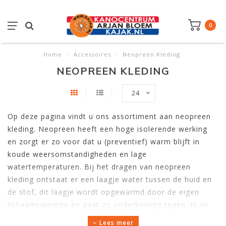
0
Home
/
Accessoires
/
Neopreen Kleding
NEOPREEN KLEDING
24
Op deze pagina vindt u ons assortiment aan neopreen
kleding. Neopreen heeft een hoge isolerende werking
en zorgt er zo voor dat u (preventief) warm blijft in
koude weersomstandigheden en lage
watertemperaturen. Bij het dragen van neopreen
kleding ontstaat er een laagje water tussen de huid en
de stof, dit laagje wordt opgewarmd door de eigen
lichaamswarmte en gaat zo onderkoeling tegen. In de
categorie neopreen kleding hebben wij onder andere:
Lees meer