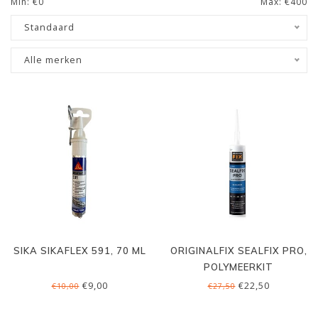
Min: €
0
Max: €
400
Standaard
Alle merken
SIKA SIKAFLEX 591, 70 ML
ORIGINALFIX SEALFIX PRO,
POLYMEERKIT
€9,00
€22,50
€10,00
€27,50