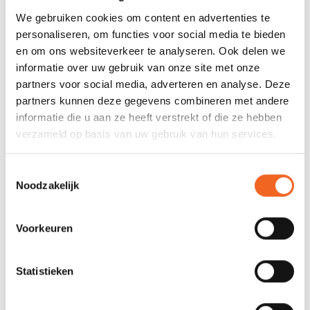
We gebruiken cookies om content en advertenties te
personaliseren, om functies voor social media te bieden
en om ons websiteverkeer te analyseren. Ook delen we
informatie over uw gebruik van onze site met onze
partners voor social media, adverteren en analyse. Deze
partners kunnen deze gegevens combineren met andere
KOKATAT POLSMANCHET
KOKATAT NEKMANCHET
informatie die u aan ze heeft verstrekt of die ze hebben
TOOL KIT
TOOL KIT
verzameld op basis van uw gebruik van hun services.
€40,00
€125,00
Toestemmingsselectie
Noodzakelijk
Voorkeuren
Statistieken