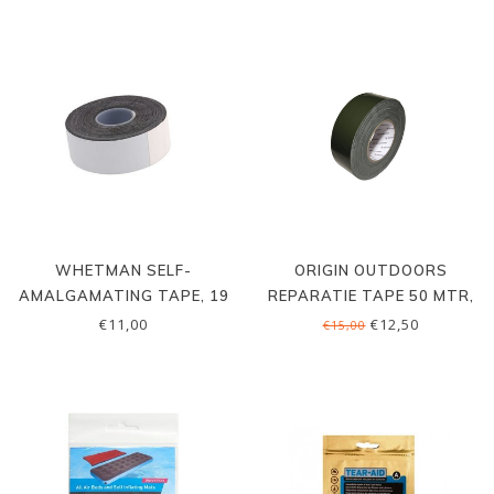
WHETMAN SELF-
ORIGIN OUTDOORS
AMALGAMATING TAPE, 19
REPARATIE TAPE 50 MTR,
MM
50 MM
€11,00
€12,50
€15,00