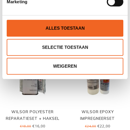
Marketing
REED KIT 10, AQUATHERM
WILSOR POLYESTER
REPARATIESET
HARS, 0.25 LTR. +
HARDER 20 GRAM
€7,50
€12,00
€14,00
ALLES TOESTAAN
SELECTIE TOESTAAN
WEIGEREN
WILSOR POLYESTER
WILSOR EPOXY
REPARATIESET + HAKSEL
IMPREGNEERSET
€16,00
€22,00
€18,00
€24,00