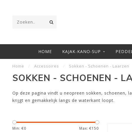
HOME
KAJAK-KANO-SUP
PEDDE
Home
/
Accessoires
/
Sokken - Schoenen - Laarzen
SOKKEN - SCHOENEN - L
Op deze pagina vindt u neopreen sokken, schoenen, laa
krijgt en gemakkelijk langs de waterkant loopt.
Min: €
0
Max: €
150