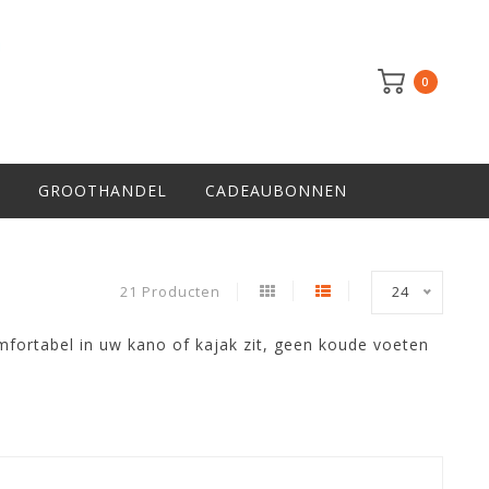
0
GROOTHANDEL
CADEAUBONNEN
21 Producten
24
mfortabel in uw kano of kajak zit, geen koude voeten