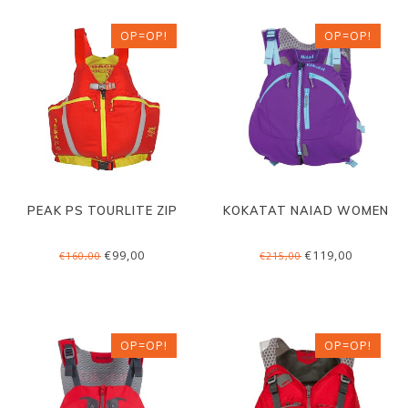
OP=OP!
OP=OP!
PEAK PS TOURLITE ZIP
KOKATAT NAIAD WOMEN
€99,00
€119,00
€160,00
€215,00
OP=OP!
OP=OP!