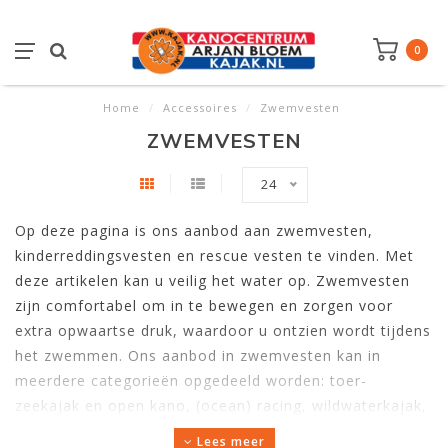
0
Home
/
Accessoires
/
Zwemvesten
ZWEMVESTEN
24
Op deze pagina is ons aanbod aan zwemvesten,
kinderreddingsvesten en rescue vesten te vinden. Met
deze artikelen kan u veilig het water op. Zwemvesten
zijn comfortabel om in te bewegen en zorgen voor
extra opwaartse druk, waardoor u ontzien wordt tijdens
het zwemmen. Ons aanbod in zwemvesten kan in
meerdere categorieën opgedeeld worden: toer-
zeekajak en open kano, (ocean) racing, wildwaterkajak,
kanopolo en rescue.
Met deze tips onderhoudt u uw
Lees meer