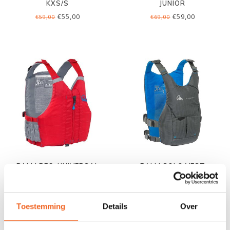
KXS/S
JUNIOR
€55,00
€59,00
€59,00
€69,00
PALM REC. UNIVERSAL
PALM SOLO VEST
SENIOR
€69,00
€75,00
€84,00
€85,00
Toestemming
Details
Over