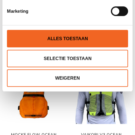
Marketing
PALM MEANDER HIGH
PALM HYDRO
ALLES TOESTAAN
BACK
€89,00
€99,00
€109,00
€119,00
SELECTIE TOESTAAN
OP=OP!
OP=OP!
WEIGEREN
MOCKE FLOW OCEAN
VAIKOBI V3 OCEAN