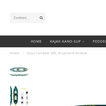
HOME
KAJAK-KANO-SUP
PEDDE
Home
/
Epyx Tandem 380, dropstitch bodem