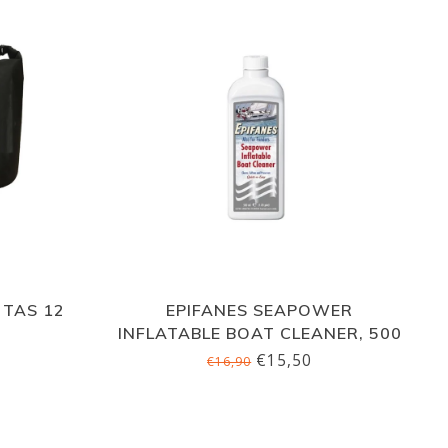
 TAS 12
EPIFANES SEAPOWER
INFLATABLE BOAT CLEANER, 500
ML
€15,50
€16,90