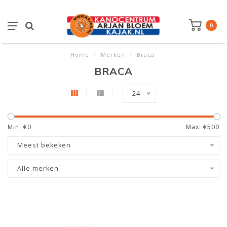
0
Home
/
Merken
/
Braca
BRACA
24
Min: €
0
Max: €
500
Meest bekeken
Alle merken