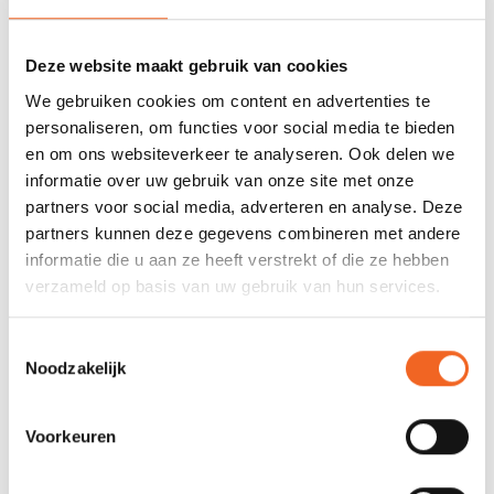
Deze website maakt gebruik van cookies
We gebruiken cookies om content en advertenties te
personaliseren, om functies voor social media te bieden
en om ons websiteverkeer te analyseren. Ook delen we
informatie over uw gebruik van onze site met onze
BRACA PEDDELHOES
BRACA KINETIC BLAD FC,
partners voor social media, adverteren en analyse. Deze
RACING
PER STUK
partners kunnen deze gegevens combineren met andere
€65,00
€135,00
informatie die u aan ze heeft verstrekt of die ze hebben
verzameld op basis van uw gebruik van hun services.
Toestemmingsselectie
Noodzakelijk
Voorkeuren