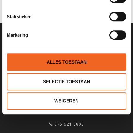
Statistieken
Marketing
SCHRIJF JE IN VOOR ONZE
NIEUWSBRIEF
ALLES TOESTAAN
SELECTIE TOESTAAN
KANOCENTRUM ARJAN BLOEM
Poelweg 1B
WEIGEREN
1531MD
Wormer
075 621 8805