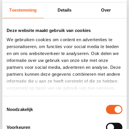
Toestemming
Details
Over
SPIRIT SPORT HYBRID
SPIRIT WING B-11 760
GLASS,
CARBON
DEELBAAR/VERSTELBAAR
€150,00
€250,00
€225,00
€325,00
Deze website maakt gebruik van cookies
We gebruiken cookies om content en advertenties te
personaliseren, om functies voor social media te bieden
en om ons websiteverkeer te analyseren. Ook delen we
STUNT!
STUNT!
informatie over uw gebruik van onze site met onze
partners voor social media, adverteren en analyse. Deze
partners kunnen deze gegevens combineren met andere
informatie die u aan ze heeft verstrekt of die ze hebben
verzameld op basis van uw gebruik van hun services.
Toestemmingsselectie
Noodzakelijk
SPIRIT PEDDELHOES,
SPIRIT GREENLAND
DEELBARE PEDDEL
PEDDELHOES, DEELBARE
PEDDEL
€25,00
€25,00
€49,00
€49,00
Voorkeuren