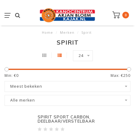
0
Home
/
Merken
/
Spirit
SPIRIT
24
Min: €
0
Max: €
250
Meest bekeken
Alle merken
SPIRIT SPORT CARBON,
DEELBAAR/VERSTELBAAR