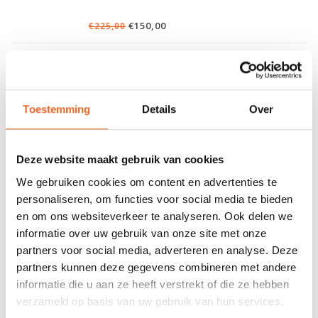
€150,00
€225,00
SPIRIT WING B-11 760 CARBON
Toestemming
Details
Over
Incl. opbergtas !
€250,00
€325,00
Deze website maakt gebruik van cookies
We gebruiken cookies om content en advertenties te
personaliseren, om functies voor social media te bieden
STUNT!
en om ons websiteverkeer te analyseren. Ook delen we
SPIRIT GREENLAND PEDDELHOES,
informatie over uw gebruik van onze site met onze
DEELBARE PEDDEL
partners voor social media, adverteren en analyse. Deze
partners kunnen deze gegevens combineren met andere
informatie die u aan ze heeft verstrekt of die ze hebben
verzameld op basis van uw gebruik van hun services.