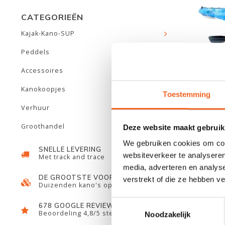
CATEGORIEËN
Kajak-Kano-SUP
Peddels
Accessoires
Kanokoopjes
SUNSH
Toestemming
ZIT/
Verhuur
Groothandel
Deze website maakt gebruik
We gebruiken cookies om cont
SNELLE LEVERING
websiteverkeer te analyseren
Met track and trace
media, adverteren en analys
DE GROOTSTE VOORRAAD
verstrekt of die ze hebben v
Duizenden kano's op voorraad
Toestemmingsselectie
678 GOOGLE REVIEWS
Beoordeling 4,8/5 sterren
Noodzakelijk