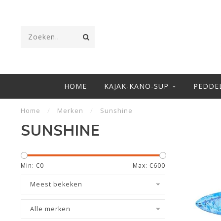
HOME
KAJAK-KANO-SUP
PEDDE
Home
/
Merken
/
Sunshine
SUNSHINE
Min: €
0
Max: €
600
Meest bekeken
Alle merken