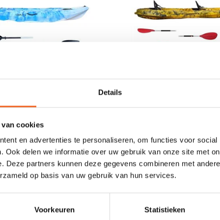
INE 300 LUXE, INCL.
SUNSHINE 370 TANDEM
Details
RUGSTEUN & PEDDEL
ZIT/RUGSTEUNEN & P
€295,00
€595,00
€495,00
€895,00
 van cookies
ent en advertenties te personaliseren, om functies voor social
. Ook delen we informatie over uw gebruik van onze site met on
e. Deze partners kunnen deze gegevens combineren met andere i
erzameld op basis van uw gebruik van hun services.
Voorkeuren
Statistieken