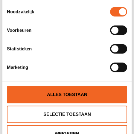
Toestemmingsselectie
Noodzakelijk
Voorkeuren
€895,00
Statistieken
GUMOTEX THAYA 410, DROPSTITCH
BODEM
Marketing
ALLES TOESTAAN
€1.450,00
GUMOTEX RUSH 2 420, DROPSTITCH
SELECTIE TOESTAAN
BODEM
WEIGEREN