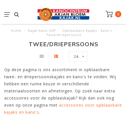
0
Home
/
Kajak-Kano-SUP
/
Opblaasbare Kajaks - Kano's
/
Twee/driepersoons
TWEE/DRIEPERSOONS
24
Op deze pagina is ons assortiment in opblaasbare
twee- en driepersoonskajaks en kano's te vinden. Wij
hebben een ruime keuze in verschillende
materiaalsoorten en afmetingen. Op zoek naar extra
accessoires voor de opblaaskajak? Kijk dan ook nog
even op onze pagina met
accessoires voor opblaasbare
kajaks en kano's
.