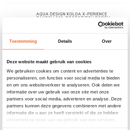
AQUA DESIGN KOLOA X-PERIENCE
TANDEM 360, DROPSTITCH BODEM
Toestemming
Details
Over
€750,00
€905,00
Deze website maakt gebruik van cookies
We gebruiken cookies om content en advertenties te
GUMOTEX SWING TANDEM 402
personaliseren, om functies voor social media te bieden
en om ons websiteverkeer te analyseren. Ook delen we
informatie over uw gebruik van onze site met onze
partners voor social media, adverteren en analyse. Deze
partners kunnen deze gegevens combineren met andere
€895,00
€1.190,00
informatie die u aan ze heeft verstrekt of die ze hebben
verzameld op basis van uw gebruik van hun services.
GUMOTEX SOLAR 2/1 410