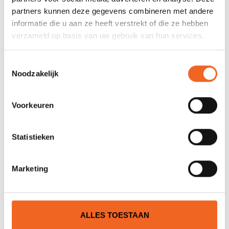
partners kunnen deze gegevens combineren met andere
AQUA DESIGN PULSE 415 PVC
informatie die u aan ze heeft verstrekt of die ze hebben
DROPSTITCH RAFT
verzameld op basis van uw gebruik van hun services.
Toestemmingsselectie
Noodzakelijk
€2.750,00
Voorkeuren
AQUA DESIGN PULSE 470 PVC
DROPSTITCH RAFT
Statistieken
Marketing
€3.050,00
ALLES TOESTAAN
SPREU HIPPO 342-5SB HYPALON