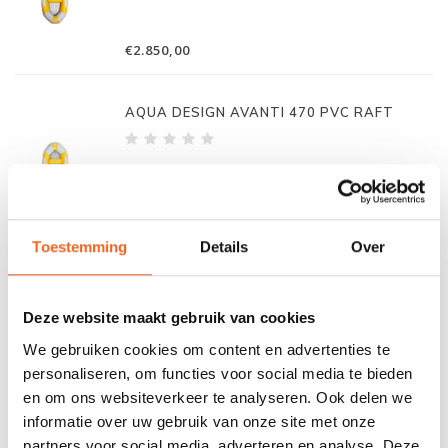
€2.850,00
AQUA DESIGN AVANTI 470 PVC RAFT
€3.050,00
Toestemming
Details
Over
AQUA DESIGN AVANTI 540 PVC RAFT
Deze website maakt gebruik van cookies
We gebruiken cookies om content en advertenties te
personaliseren, om functies voor social media te bieden
en om ons websiteverkeer te analyseren. Ook delen we
informatie over uw gebruik van onze site met onze
€3.500,00
partners voor social media, adverteren en analyse. Deze