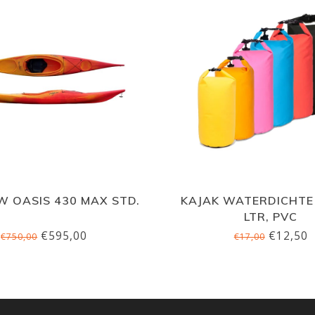
 OASIS 430 MAX STD.
KAJAK WATERDICHTE
LTR, PVC
€595,00
€12,50
€750,00
€17,00