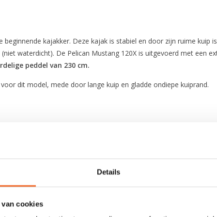
 beginnende kajakker. Deze kajak is stabiel en door zijn ruime kuip i
 (niet waterdicht). De Pelican Mustang 120X is uitgevoerd met een e
ierdelige peddel van 230 cm.
p voor dit model, mede door lange kuip en gladde ondiepe kuiprand.
Ram-X Polyethyleen PREMIUM
366 cm
Details
73 cm
 van cookies
127 cm