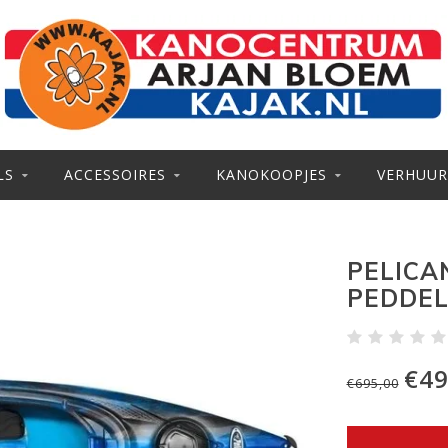
LS
ACCESSOIRES
KANOKOOPJES
VERHUUR
PELICA
PEDDE
€49
€695,00