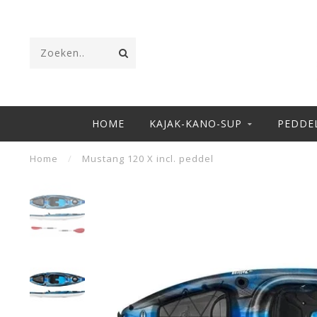
HOME
KAJAK-KANO-SUP
PEDDE
Home
/
Mustang 120 X incl. peddel