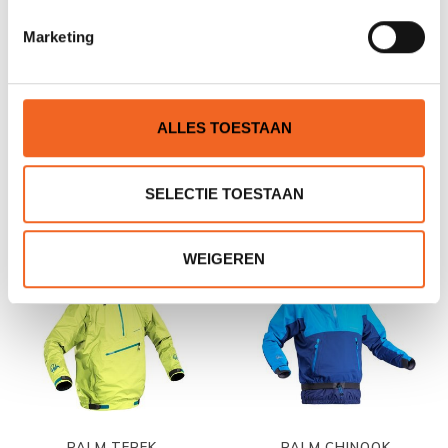
Marketing
PEAK PS TOURLITE HOODY
PEAK PS ADVENTURE
ALLES TOESTAAN
SINGLE
€179,00
€99,00
€243,00
€325,00
SELECTIE TOESTAAN
NIEUW!
WEIGEREN
PALM TEREK
PALM CHINOOK