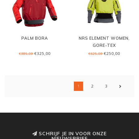
PALM BORA
NRS ELEMENT WOMEN,
GORE-TEX
€325,00
€250,00
€385,00
€625,00
1
2
3
SCHRIJF JE IN VOOR ONZE
NIEUWSBRIEF