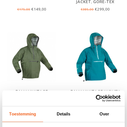
JACKET, GORE-TEX
€149,00
€299,00
€175,00
€385,00
PALM VANTAGE
PALM VANTAGE WOMEN
€129,00
€129,00
€159,00
€159,00
Toestemming
Details
Over