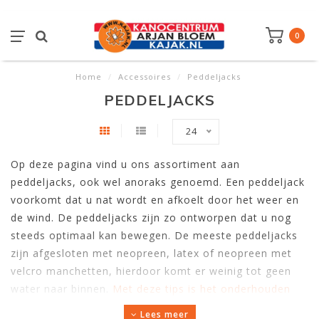
0
Home
/
Accessoires
/
Peddeljacks
PEDDELJACKS
24
Op deze pagina vind u ons assortiment aan
peddeljacks, ook wel anoraks genoemd. Een peddeljack
voorkomt dat u nat wordt en afkoelt door het weer en
de wind. De peddeljacks zijn zo ontworpen dat u nog
steeds optimaal kan bewegen. De meeste peddeljacks
zijn afgesloten met neopreen, latex of neopreen met
velcro manchetten, hierdoor komt er weinig tot geen
water naar binnen.
Met deze tips is het onderhouden
van een peddeljack eenvoudig en doeltreffend
.
Lees meer