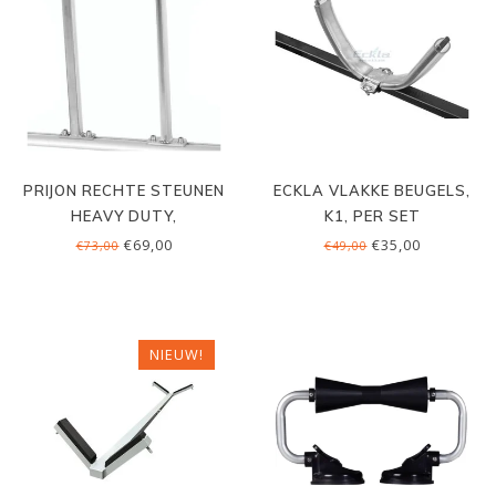
PRIJON RECHTE STEUNEN
ECKLA VLAKKE BEUGELS,
HEAVY DUTY,
K1, PER SET
PROFIELMONTAGE, PER
€69,00
€35,00
€73,00
€49,00
SET
NIEUW!