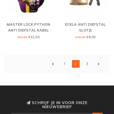
MASTER LOCK PYTHON
ECKLA ANTI DIEFSTAL
ANTI DIEFSTAL KABEL
SLOTJE
MET SLOT, 4.5 MTR
€32,50
€8,00
€53,00
€10,00
1
2
3
SCHRIJF JE IN VOOR ONZE
NIEUWSBRIEF