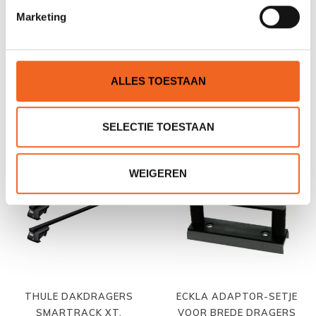
Marketing
SUNNY DAKDRAGERS
HANDIRACK DAKDRAGERS
FOAM, PER SET
OPBLAASBAAR, PER SET
ALLES TOESTAAN
€49,00
€79,00
€69,00
€95,00
SELECTIE TOESTAAN
WEIGEREN
THULE DAKDRAGERS
ECKLA ADAPTOR-SETJE
SMARTRACK XT,
VOOR BREDE DRAGERS