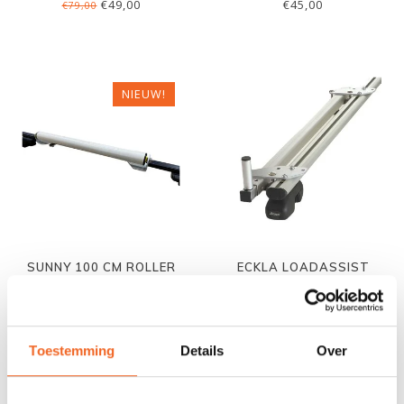
€49,00
€45,00
€79,00
NIEUW!
SUNNY 100 CM ROLLER
ECKLA LOADASSIST
LAADHULP
HEAVY DUTY, NEW
GENERATION
€49,00
€139,00
€153,00
Toestemming
Details
Over