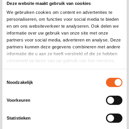
Deze website maakt gebruik van cookies
We gebruiken cookies om content en advertenties te
personaliseren, om functies voor social media te bieden
en om ons websiteverkeer te analyseren. Ook delen we
informatie over uw gebruik van onze site met onze
partners voor social media, adverteren en analyse. Deze
partners kunnen deze gegevens combineren met andere
informatie die u aan ze heeft verstrekt of die ze hebben
ECKLA LOADASSIST,
ECKLA PEDDELHOUDER
verzameld op basis van uw gebruik van hun services.
ADAPTER-SETJE
PVC, PER SET
€75,00
€8,00
€10,00
Toestemmingsselectie
Noodzakelijk
Voorkeuren
Statistieken