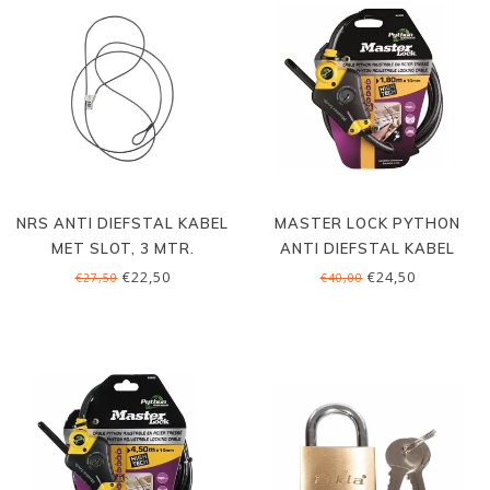
NRS ANTI DIEFSTAL KABEL
MASTER LOCK PYTHON
MET SLOT, 3 MTR.
ANTI DIEFSTAL KABEL
MET SLOT, 1.8 MTR
€22,50
€24,50
€27,50
€40,00