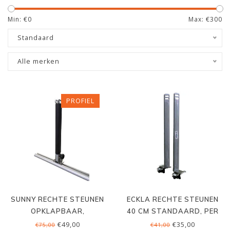
Min: €
0
Max: €
300
Standaard
Alle merken
PROFIEL
SUNNY RECHTE STEUNEN
ECKLA RECHTE STEUNEN
OPKLAPBAAR,
40 CM STANDAARD, PER
PROFIELMONTAGE, PER
SET
€49,00
€35,00
€75,00
€41,00