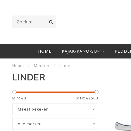
HOME
KAJAK-KANO-SUP
PEDDE
Home
/
Merken
/
Linder
LINDER
Min: €
0
Max: €
2500
Meest bekeken
Alle merken