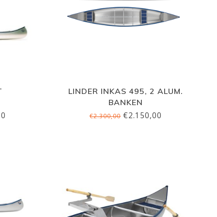
T
LINDER INKAS 495, 2 ALUM.
BANKEN
00
€2.150,00
€2.300,00