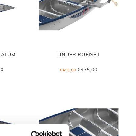
 ALUM.
LINDER ROEISET
00
€375,00
€415,00