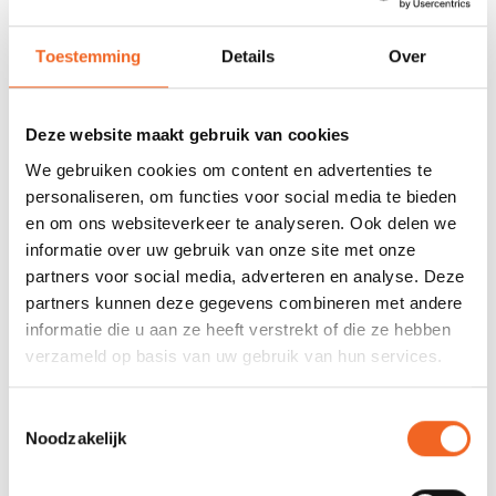
Toestemming
Details
Over
PRIJON RIZZ PR-X
PRIJON TRAVELLER, NYLON
€1.395,00
€89,00
€1.648,00
€95,00
Deze website maakt gebruik van cookies
We gebruiken cookies om content en advertenties te
personaliseren, om functies voor social media te bieden
en om ons websiteverkeer te analyseren. Ook delen we
PROFIEL
PROFIEL
informatie over uw gebruik van onze site met onze
partners voor social media, adverteren en analyse. Deze
partners kunnen deze gegevens combineren met andere
informatie die u aan ze heeft verstrekt of die ze hebben
verzameld op basis van uw gebruik van hun services.
Toestemmingsselectie
Noodzakelijk
PRIJON VLAKKE BEUGELS,
PRIJON RECHTE STEUNEN
PROFIELMONTAGE, PER
HEAVY DUTY,
SET
PROFIELMONTAGE, PER