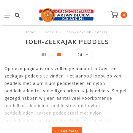
0
Home
/
Peddels
/
Toer-Zeekajak Peddels
TOER-ZEEKAJAK PEDDELS
24
Op deze pagina is ons volledige aanbod in toer- en
zeekajak peddels te vinden. Het aanbod loopt op van
peddels met aluminium peddelstelen en nylon
peddelbladen tot volledige carbon kajakpeddels. Simpel
gezegd hebben wij een aantal veel voorkomende
modellen: aluminium peddelsteel met nylon
peddelbladen, carbon peddelsteel met nylon
peddelbladen, carbon peddelsteel met glasvezel
peddelbladen en peddels volledig uit carbon. Sommige
Lees meer