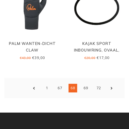
PALM WANTEN-DICHT
KAJAK SPORT
CLAW
INBOUWRING, OVAAL,
42/30
€39,00
€17,00
€43,00
€20,00
1
67
68
69
72