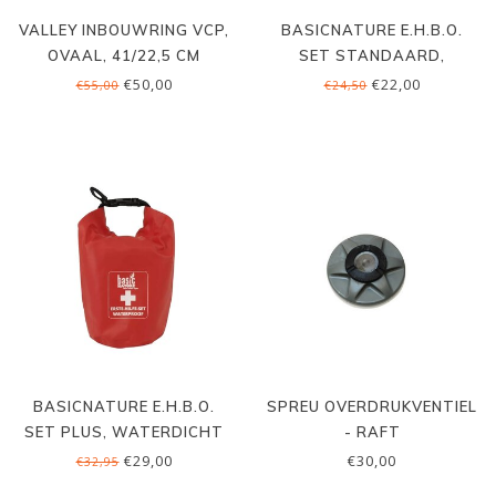
VALLEY INBOUWRING VCP,
BASICNATURE E.H.B.O.
OVAAL, 41/22,5 CM
SET STANDAARD,
WATERDICHT
€50,00
€22,00
€55,00
€24,50
BASICNATURE E.H.B.O.
SPREU OVERDRUKVENTIEL
SET PLUS, WATERDICHT
- RAFT
€29,00
€30,00
€32,95