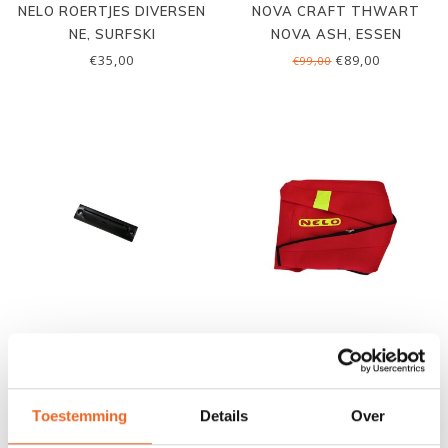
NELO ROERTJES DIVERSEN
NOVA CRAFT THWART
NE, SURFSKI
NOVA ASH, ESSEN
€35,00
€89,00
€99,00
NELO NUMMERHOUDER
NELO BOOTHOES K4
€5,00
€275,00
Toestemming
Details
Over