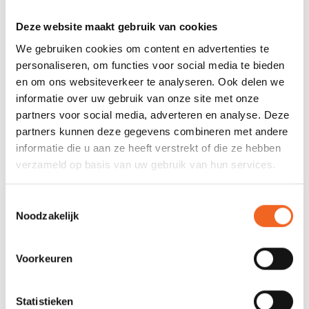
Deze website maakt gebruik van cookies
We gebruiken cookies om content en advertenties te
personaliseren, om functies voor social media te bieden
en om ons websiteverkeer te analyseren. Ook delen we
informatie over uw gebruik van onze site met onze
partners voor social media, adverteren en analyse. Deze
partners kunnen deze gegevens combineren met andere
informatie die u aan ze heeft verstrekt of die ze hebben
verzameld op basis van uw gebruik van hun services.
NELO BOOTHOES K2
REED DEKSEL,
AQUATHERM, OVAAL
K.SPORT (17)
€200,00
€30,00
Toestemmingsselectie
Noodzakelijk
Voorkeuren
Statistieken